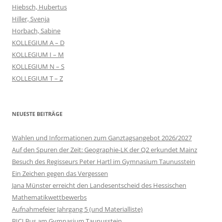
Hiebsch, Hubertus
Hiller, Svenja
Horbach, Sabine
KOLLEGIUM A – D
KOLLEGIUM I – M
KOLLEGIUM N – S
KOLLEGIUM T – Z
NEUESTE BEITRÄGE
Wahlen und Informationen zum Ganztagsangebot 2026/2027
Auf den Spuren der Zeit: Geographie-LK der Q2 erkundet Mainz
Besuch des Regisseurs Peter Hartl im Gymnasium Taunusstein
Ein Zeichen gegen das Vergessen
Jana Münster erreicht den Landesentscheid des Hessischen
Mathematikwettbewerbs
Aufnahmefeier Jahrgang 5 (und Materialliste)
BICI Bus am Gymnasium Taunusstein