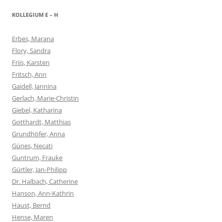
KOLLEGIUM E – H
Erbes, Marana
Flory, Sandra
Friis, Karsten
Fritsch, Ann
Gaidell, Jannina
Gerlach, Marie-Christin
Giebel, Katharina
Gotthardt, Matthias
Grundhöfer, Anna
Günes, Necati
Guntrum, Frauke
Gürtler, Jan-Philipp
Dr. Halbach, Catherine
Hanson, Ann-Kathrin
Haust, Bernd
Hense, Maren