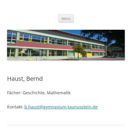
Zum
Inhalt
Gymnasium Taunusstein
springen
in Taunusstein
Menü
Haust, Bernd
Fächer: Geschichte, Mathematik
Kontakt:
b.haust@gymnasium-taunusstein.de