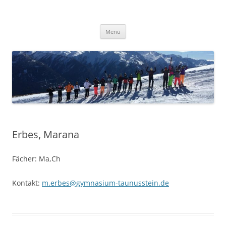
Zum
Inhalt
Gymnasium Taunusstein
springen
in Taunusstein
Menü
Erbes, Marana
Fächer: Ma,Ch
Kontakt:
m.erbes@gymnasium-taunusstein.de