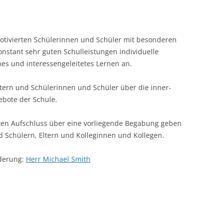
GESUNDHEITSERZIEHUNG
PARTNER
LPFLICHTUNTERRICHT (WPU)
TANSANIA PROJEKT
BETRIEBSPRAKTIKA/
AKTUELLE
SMUS +
ALLGEMEINE INFORMATIONEN
BERUFSORIENTIERUNG
VERANSTALTUNGEN/A
tivierten Schülerinnen und Schüler mit besonderen
VERTRAUENSSCHÜLER
stant sehr guten Schulleistungen individuelle
RTEN / SCHÜLERAUSTAUSCH
GRUPPENMOBILITÄTEN
AUSTAUSCH MIT BIENNE
INFORMATI
BETRIEBSPRAKTIKUM
hes und interessengeleitetes Lernen an.
(FRANZÖSISCH)
EINZELMOBILITÄTEN
ERFAHRUNGS
KURZZEITMOB
BETRIEBSPRAKTIKUM 
AUSTAUSCH MIT CHILE
TAGE)
ltern und Schülerinnen und Schüler über die inner-
ebote der Schule.
AUSTAUSCH MIT MARSEILLE
LANGZEITMOB
TAGE)
ten Aufschluss über eine vorliegende Begabung geben
AUSTAUSCH MIT SPANIEN
d Schülern, Eltern und Kolleginnen und Kollegen.
AUSTAUSCH MIT ECUADOR
rderung:
Herr Michael Smith
INDIVIDUALAUSTAUSCHE